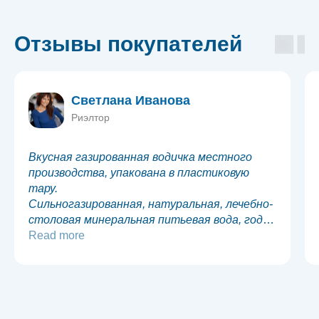
Отзывы покупателей
Светлана Иванова
Риэлтор
Вкусная газированная водичка местного
производства, упакована в пластиковую
тару.
Сильногазированная, натуральная, лечебно-
столовая минеральная питьевая вода, годна
к употреблению в течение 12 месяцев со
Read more
дня розлива в тару. Цена соответствует
качеству товара.
Покупаю эту воду для того чтобы развести
витамины и коллаген.