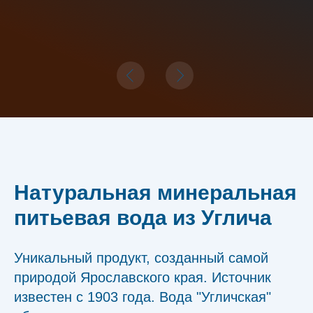
Натуральная минеральная
питьевая вода из Углича
Уникальный продукт, созданный самой
природой Ярославского края. Источник
известен с 1903 года. Вода "Угличская"